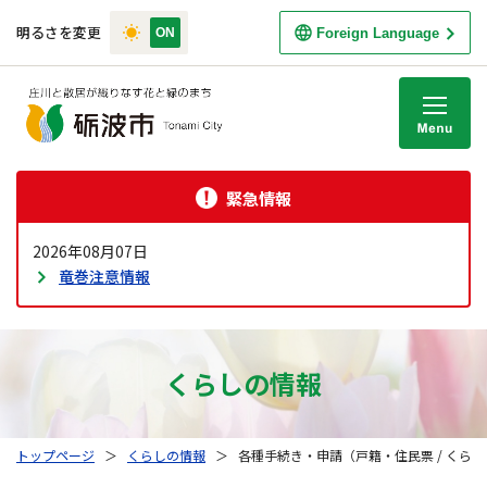
明るさを変更
Foreign Language
M
緊急情報
2026年08月07日
竜巻注意情報
くらしの情報
トップページ
＞
くらしの情報
＞
各種手続き・申請（戸籍・住民票 / くら