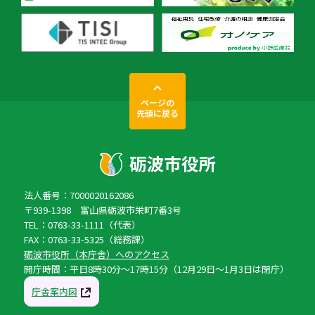
ページの
先頭に戻る
法人番号：7000020162086
〒939-1398 富山県砺波市栄町7番3号
TEL：0763-33-1111（代表）
FAX：0763-33-5325（総務課）
砺波市役所（本庁舎）へのアクセス
開庁時間：平日8時30分〜17時15分（12月29日〜1月3日は閉庁）
庁舎案内図