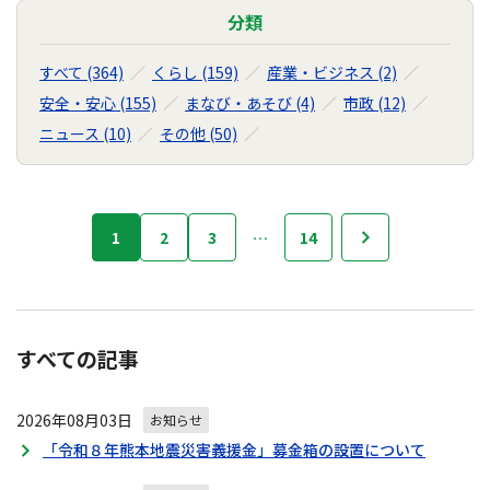
分類
すべて (364)
くらし (159)
産業・ビジネス (2)
安全・安心 (155)
まなび・あそび (4)
市政 (12)
ニュース (10)
その他 (50)
お
1
2
3
…
14
次へ
知
ら
せ
の
ナ
すべての記事
ビ
ゲ
2026年08月03日
ー
お知らせ
シ
「令和８年熊本地震災害義援金」募金箱の設置について
ョ