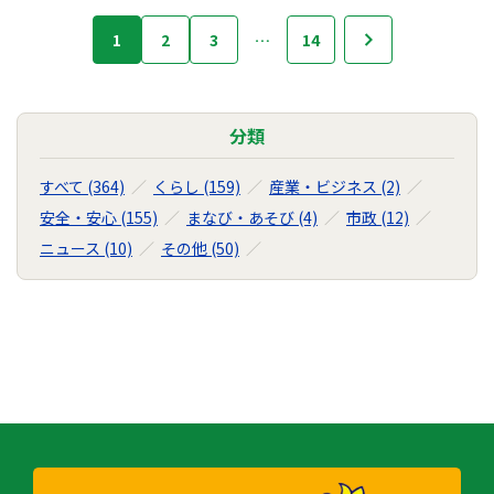
お
1
2
3
…
14
次へ
知
ら
せ
の
分類
ナ
ビ
すべて (364)
くらし (159)
産業・ビジネス (2)
ゲ
安全・安心 (155)
まなび・あそび (4)
市政 (12)
ー
ニュース (10)
その他 (50)
シ
ョ
ン