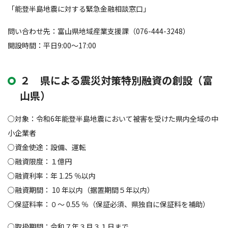
「能登半島地震に対する緊急金融相談窓口」
問い合わせ先：富山県地域産業支援課（076-444-3248）
開設時間：平日9:00～17:00
２ 県による震災対策特別融資の創設（富
山県）
○対象：令和6年能登半島地震において被害を受けた県内全域の中
小企業者
○資金使途：設備、運転
○融資限度：１億円
○融資利率：年 1.25 ％以内
○融資期間： 10 年以内（据置期間５年以内）
○保証料率：０～ 0.55 ％（保証必須、県独自に保証料を補助）
○取扱期間：令和７年３月３１日まで