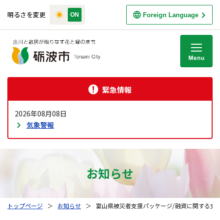
明るさを変更
Foreign Language
M
緊急情報
2026年08月08日
気象警報
お知らせ
トップページ
＞
お知らせ
＞
富山県被災者支援パッケージ/融資に関する支