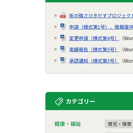
街の強さひきだすプロジェク
申請（様式第1号）、情報提供
変更申請（様式第4号）
（Wo
実績報告（様式第5号）
（Wo
承認通知（様式第3号）
（Wo
カテゴリー
健康・福祉
育児・保育