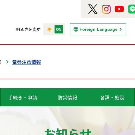
明るさを変更
Foreign Language
日
竜巻注意情報
手続き・申請
防災情報
各課・施設
お知らせ