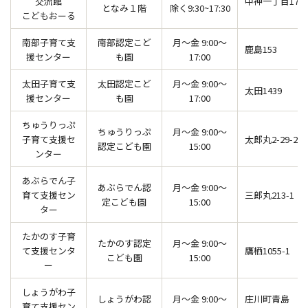
交流館
中神一丁目174
となみ１階
除く9:30~17:30
こどもおーる
南部子育て支
南部認定こど
月～金 9:00～
鹿島153
援センター
も園
17:00
太田子育て支
太田認定こど
月～金 9:00～
太田1439
援センター
も園
17:00
ちゅうりっぷ
ちゅうりっぷ
月～金 9:00～
子育て支援セ
太郎丸2-29-2
認定こども園
15:00
ンター
あぶらでん子
あぶらでん認
月～金 9:00～
育て支援セン
三郎丸213-1
定こども園
15:00
ター
たかのす子育
たかのす認定
月～金 9:00～
て支援センタ
鷹栖1055-1
こども園
15:00
ー
しょうがわ子
しょうがわ認
月～金 9:00～
庄川町青島
育て支援セン