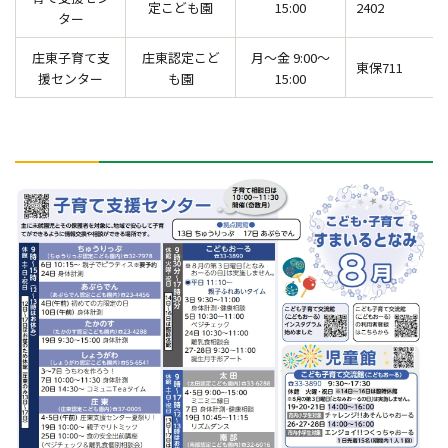
定こども園
15:00
2402
ター
庄東子育て支
庄東認定こど
月～金 9:00～
東保711
援センター
も園
15:00