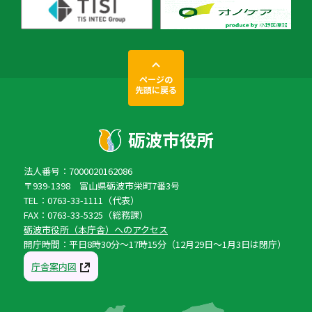
ページの
先頭に戻る
法人番号：7000020162086
〒939-1398 富山県砺波市栄町7番3号
TEL：0763-33-1111（代表）
FAX：0763-33-5325（総務課）
砺波市役所（本庁舎）へのアクセス
開庁時間：平日8時30分〜17時15分（12月29日〜1月3日は閉庁）
庁舎案内図