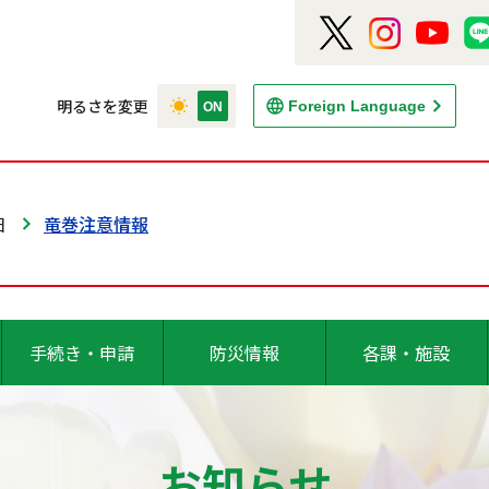
明るさを変更
Foreign Language
日
竜巻注意情報
手続き・申請
防災情報
各課・施設
お知らせ