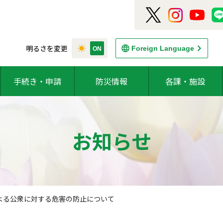
明るさを変更
Foreign Language
手続き・申請
防災情報
各課・施設
お知らせ
よる公衆に対する危害の防止について