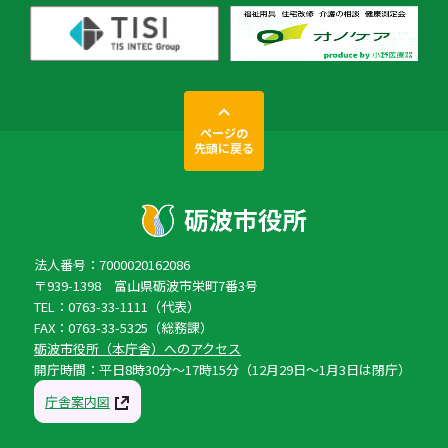
ページの
先頭に戻る
法人番号：7000020162086
〒939-1398 富山県砺波市栄町7番3号
TEL：0763-33-1111（代表）
FAX：0763-33-5325（総務課）
砺波市役所（本庁舎）へのアクセス
開庁時間：平日8時30分〜17時15分（12月29日〜1月3日は閉庁）
庁舎案内図