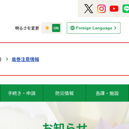
明るさを変更
Foreign Language
日
竜巻注意情報
手続き・申請
防災情報
各課・施設
お知らせ