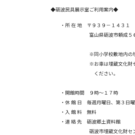
◆砺波民具展示室ご利用案内◆
・所 在 地 〒９３９－１４３１
富山県砺波市頼成５６６番
※同小学校敷地内の埋蔵文化財
※お車は埋蔵文化財センター前
ください。
・開館時間 ９時～１７時
・休 館 日 毎週月曜日、第３日曜日、
・入 館 料 無料
・連 絡 先 砺波郷土資料館
砺波市埋蔵文化財センター 