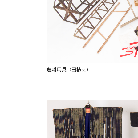
農耕用具（田植え）