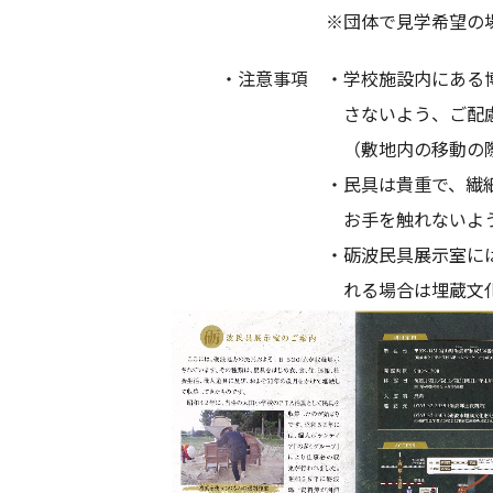
※団体で見学希望の場合は、
・注意事項 ・学校施設内にある博物
さないよう、ご配慮をお願
（敷地内の移動の際の、安全
・民具は貴重で、繊細なもので
お手を触れないようお願
・砺波民具展示室には固定電話
れる場合は埋蔵文化財センター