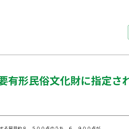
要有形民俗文化財に指定さ
する民具約８，５００点のうち、６，９００点が