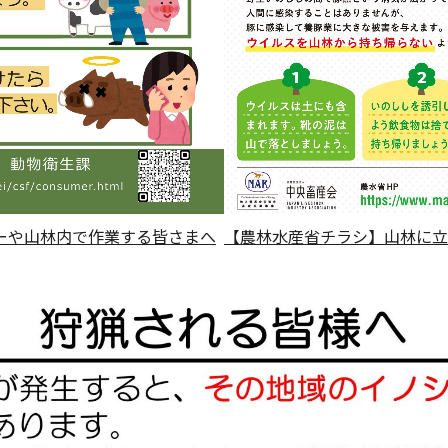
【農林水産省チラシ】山林に立
ーや山林内で作業する皆さまへ