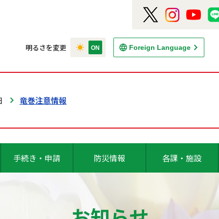
明るさを変更
Foreign Language
日
竜巻注意情報
手続き・申請
防災情報
各課・施設
お知らせ