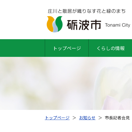
トップページ
くらしの情報
トップページ
＞
お知らせ
＞
市長記者会見