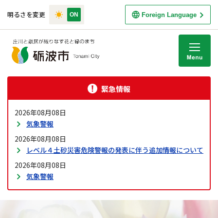
明るさを変更
Foreign Language
M
緊急情報
2026年08月08日
気象警報
2026年08月08日
レベル４土砂災害危険警報の発表に伴う追加情報について
2026年08月08日
気象警報