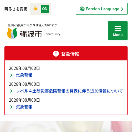
明るさを変更
Foreign Language
M
緊急情報
2026年08月08日
気象警報
2026年08月08日
レベル４土砂災害危険警報の発表に伴う追加情報について
2026年08月08日
気象警報