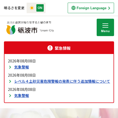
明るさを変更
Foreign Language
M
緊急情報
2026年08月08日
気象警報
2026年08月08日
レベル４土砂災害危険警報の発表に伴う追加情報について
2026年08月08日
気象警報