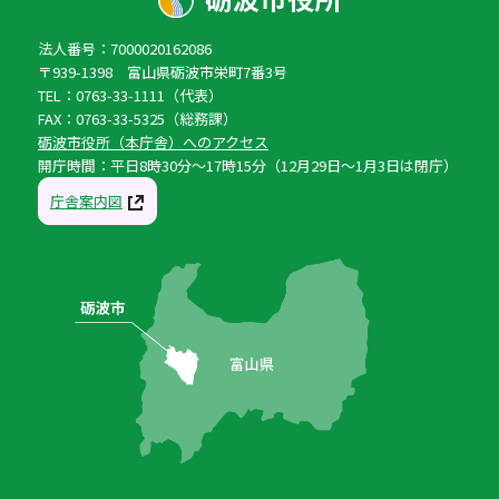
法人番号：7000020162086
〒939-1398 富山県砺波市栄町7番3号
TEL：0763-33-1111（代表）
FAX：0763-33-5325（総務課）
砺波市役所（本庁舎）へのアクセス
開庁時間：平日8時30分〜17時15分（12月29日〜1月3日は閉庁）
庁舎案内図