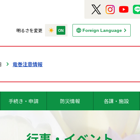
明るさを変更
Foreign Language
日
竜巻注意情報
手続き・申請
防災情報
各課・施設
行事・イベント