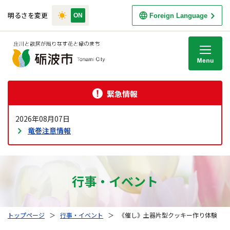
明るさを変更
Foreign Language
M
緊急情報
2026年08月07日
竜巻注意情報
行事・イベント
トップページ
＞
行事・イベント
＞
《催し》土器片型クッキー作り体験