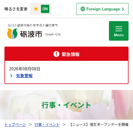
明るさを変更
Foreign Language
M
緊急情報
2026年08月08日
気象警報
行事・イベント
トップページ
＞
行事・イベント
＞
【ニュース】埋文オープンデーを開催しま