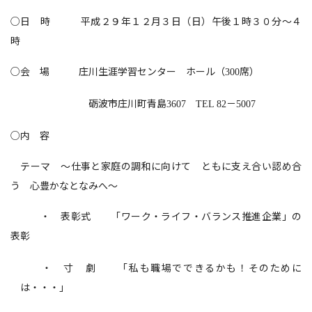
○日 時 平成２９年１２月３日（日）午後１時３０分～４
時
○会 場 庄川生涯学習センター ホール（
席）
300
砺波市庄川町青島
－
3607
TEL 82
5007
○内 容
テーマ ～仕事と家庭の調和に向けて ともに支え合い認め合
う 心豊かなとなみへ～
・ 表彰式 「ワーク・ライフ・バランス推進企業」の
表彰
・ 寸 劇 「私も職場でできるかも！そのために
は・・・」