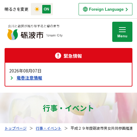
明るさを変更
Foreign Language
M
緊急情報
2026年08月07日
竜巻注意情報
行事・イベント
トップページ
＞
行事・イベント
＞
平成２９年度砺波市男女共同参画推進の