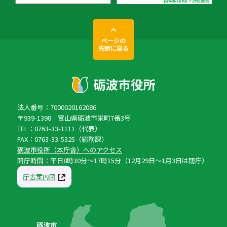
ページの
先頭に戻る
法人番号：7000020162086
〒939-1398 富山県砺波市栄町7番3号
TEL：0763-33-1111（代表）
FAX：0763-33-5325（総務課）
砺波市役所（本庁舎）へのアクセス
開庁時間：平日8時30分〜17時15分（12月29日〜1月3日は閉庁）
庁舎案内図