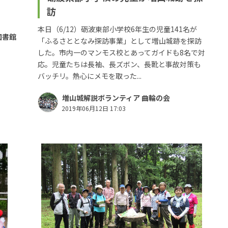
訪
本日（6/12）砺波東部小学校6年生の児童141名が
図書館
「ふるさととなみ探訪事業」として増山城跡を探訪
した。市内一のマンモス校とあってガイドも8名で対
応。児童たちは長袖、長ズボン、長靴と事故対策も
バッチリ。熱心にメモを取った...
増山城解説ボランティア 曲輪の会
2019年06月12日 17:03