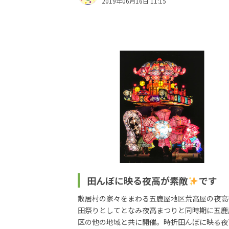
2019年06月16日 11:15
田んぼに映る夜高が素敵
です
散居村の家々をまわる五鹿屋地区荒高屋の夜高
田祭りとしてとなみ夜高まつりと同時期に五鹿
区の他の地域と共に開催。時折田んぼに映る夜