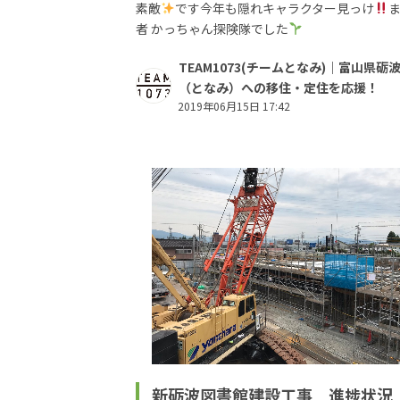
素敵
です今年も隠れキャラクター見っけ
者 かっちゃん探険隊でした
TEAM1073(チームとなみ)｜富山県砺
（となみ）への移住・定住を応援！
2019年06月15日 17:42
新砺波図書館建設工事 進捗状況