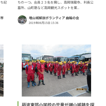
まち記
ちの一つ。会員２３名を擁し、高岡瑞龍寺、利長公
墓所、山町筋など高岡観光スポットを案...
波市
増山城解説ボランティア 曲輪の会
2019年06月15日 15:36
砺波東部小学校の児童が増山城跡を探