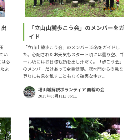
！出
「立山山麓歩こう会」のメンバーをガ
イド
玉
「立山山麓歩こう会」のメンバー15名をガイドし
てい
た。心配されたお天気もスタート頃には曇り空、ゴ
には必
ール頃にはお日様も顔を出し汗だく。「歩こう会」
れたよ
のメンバーだけあって全員健脚。冠木門からの急な
登りにも息を乱すこともなく確実な歩き...
増山城解説ボランティア 曲輪の会
2019年06月11日 06:11