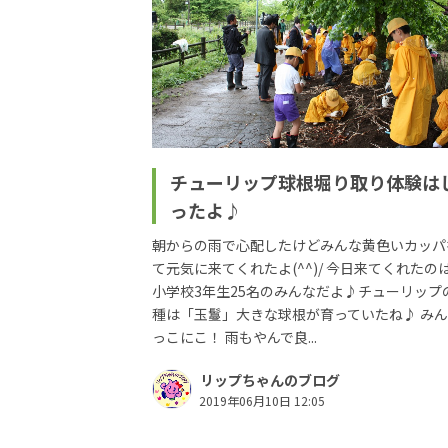
チューリップ球根堀り取り体験は
ったよ♪
朝からの雨で心配したけどみんな黄色いカッパ
て元気に来てくれたよ(^^)/ 今日来てくれたの
小学校3年生25名のみんなだよ♪チューリップ
種は「玉鬘」大きな球根が育っていたね♪ み
っこにこ！ 雨もやんで良...
リップちゃんのブログ
2019年06月10日 12:05