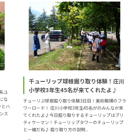
千ューリップ球根掘り取り体験！庄川
小学校3年生45名が来てくれたよ♪
系ユ
にな
チューリぷ球根掘り取り体験3日目！美術館横のフラ
ラとハ
ワーロード！ 庄川小学校3年生45名がのみんなが来
アンス
てくれたよ♪今日掘り取りするチューリップはプリ
ティウーマン！チューリップタワーのチューリップ
と一緒だね♪ 掘り取り方の説明...