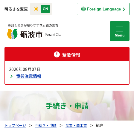
明るさを変更
Foreign Language
M
緊急情報
2026年08月07日
竜巻注意情報
手続き・申請
トップページ
＞
手続き・申請
＞
産業・商工業
＞
観光