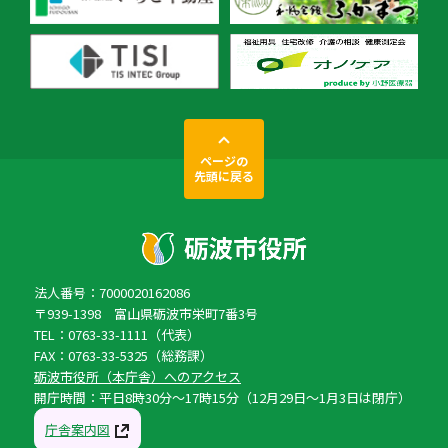
ページの
先頭に戻る
法人番号：7000020162086
〒939-1398 富山県砺波市栄町7番3号
TEL：0763-33-1111（代表）
FAX：0763-33-5325（総務課）
砺波市役所（本庁舎）へのアクセス
開庁時間：平日8時30分〜17時15分（12月29日〜1月3日は閉庁）
庁舎案内図