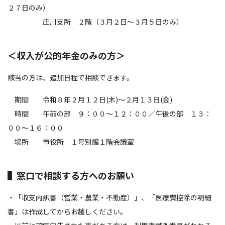
２７日のみ）
庄川支所 ２階（３月２日～３月５日のみ）
＜
収入が公的年金のみの方
＞
該当の方は、追加日程で相談できます。
期間 令和８年２月１２日(木)～２月１３日(金)
時間 午前の部 ９：００～１２：００／午後の部 １３：
００～１６：００
場所 市役所 １号別館１階会議室
▌窓口で相談する方へのお願い
・「収支内訳書（営業・農業・不動産）」、「医療費控除の明細
書」は作成してからお越しください。