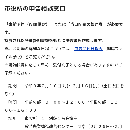
市役所の申告相談窓口
「事前予約（WEB限定）」または「当日配布の整理券」が必要で
す。
持参された各種証明書類をもとに申告書を作成します。
※地区割等の詳細な日程については、
申告受付日程表
（関連ファ
イル参照）をご覧ください。
※混雑状況に応じて早めに受付終了となる場合がありますのでご
了承ください。
期間 令和８年２月１６日(月)～３月１６日(月)（土日祝日を
除く）
時間 午前の部 ９：００～１２：００／午後の部 １３：
００～１６：００
場所 市役所 １号別館１階会議室
般若農業構造改善センター ２階（２月２６日～２月