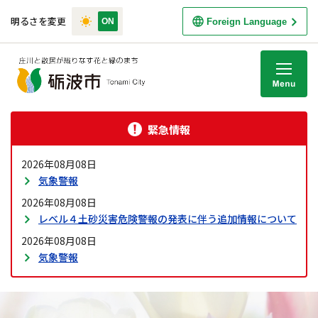
明るさを変更
Foreign Language
M
緊急情報
2026年08月08日
気象警報
2026年08月08日
レベル４土砂災害危険警報の発表に伴う追加情報について
2026年08月08日
気象警報