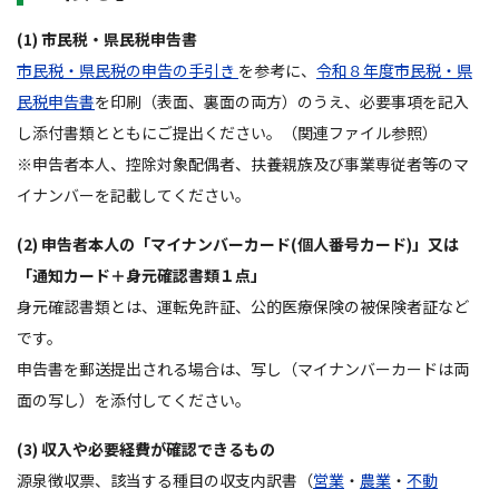
(1) 市民税・県民税申告書
市民税・県民税の申告の手引き
を参考に、
令和８年度市民税・県
民税申告書
を印刷（表面、裏面の両方）のうえ、必要事項を記入
し添付書類とともにご提出ください。（関連ファイル参照）
※申告者本人、控除対象配偶者、扶養親族及び事業専従者等のマ
イナンバーを記載してください。
(2) 申告者本人の「マイナンバーカード(個人番号カード)」又は
「通知カード＋身元確認書類１点」
身元確認書類とは、運転免許証、公的医療保険の被保険者証など
です。
申告書を郵送提出される場合は、写し（マイナンバーカードは両
面の写し）を添付してください。
(3) 収入や必要経費が確認できるもの
源泉徴収票、該当する種目の収支内訳書（
営業
・
農業
・
不動