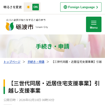
明るさを変更
Foreign Language
M
手続き・申請
トップページ
＞
手続き・申請
＞
【三世代同居・近居住宅支援事業】引越し
【三世代同居・近居住宅支援事業】引
越し支援事業
公開日時：2026年02月18日 08時30分