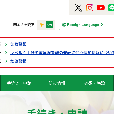
明るさを変更
Foreign Language
日
気象警報
日
レベル４土砂災害危険警報の発表に伴う追加情報につい
日
気象警報
手続き・申請
防災情報
各課・施設
手続き・申請