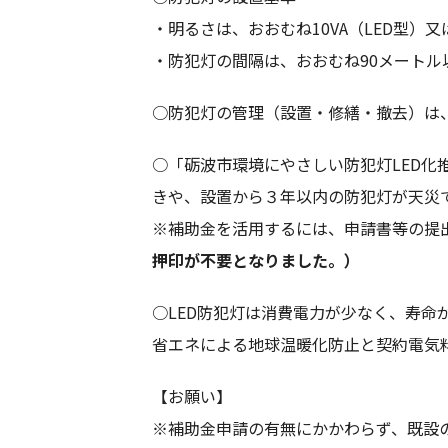
・明るさは、おおむね10VA（LED型）
・防犯灯の間隔は、おおむね90メート
○防犯灯の管理（設置・修繕・撤去）は
○「砺波市環境にやさしい防犯灯LED化
きや、設置から３年以内の防犯灯が天災
※補助金を活用するには、申請書等の提
押印が不要となりました。）
○LED防犯灯は消費電力が少なく、寿命
省エネによる地球温暖化防止と契約電気
【お願い】
※補助金申請の有無にかかわらず、既設の