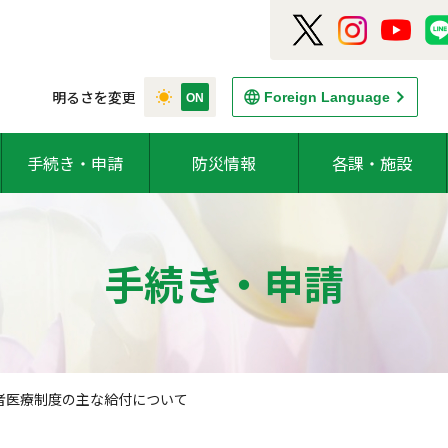
明るさを変更
Foreign Language
手続き・申請
防災情報
各課・施設
手続き・申請
者医療制度の主な給付について