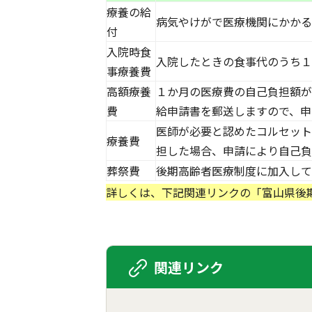
療養の給
病気やけがで医療機関にかかる
付
入院時食
入院したときの食事代のうち１
事療養費
高額療養
１か月の医療費の自己負担額が
費
給申請書を郵送しますので、申
医師が必要と認めたコルセット
療養費
担した場合、申請により自己負
葬祭費
後期高齢者医療制度に加入して
詳しくは、下記関連リンクの「富山県後
関連リンク