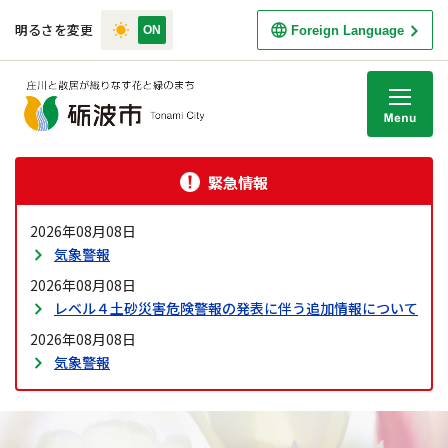
明るさを変更
Foreign Language
M
緊急情報
2026年08月08日
気象警報
2026年08月08日
レベル４土砂災害危険警報の発表に伴う追加情報について
2026年08月08日
気象警報