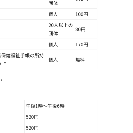
団体
個人
100円
20人以上の
80円
団体
）
個人
170円
者保健福祉手帳の所持
個人
無料
）*
い。
午後1時～午後6時
520円
520円