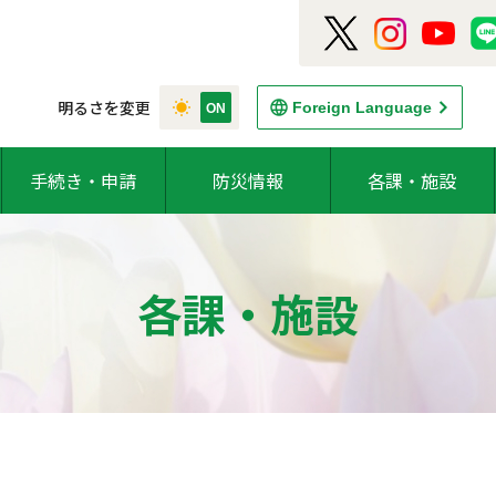
明るさを変更
Foreign Language
手続き・申請
防災情報
各課・施設
各課・施設