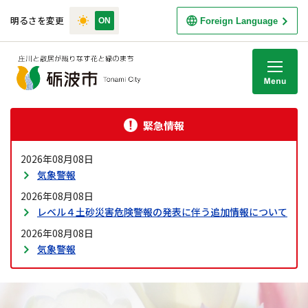
明るさを変更
Foreign Language
M
緊急情報
2026年08月08日
気象警報
2026年08月08日
レベル４土砂災害危険警報の発表に伴う追加情報について
2026年08月08日
気象警報