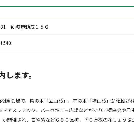
1431 砺波市頼成１５６
-1540
内します。
植樹祭会場で、県の木「立山杉」、市の木「増山杉」が植樹された
ルドアスレチック、バーベキュー広場などがあり、探鳥会や昆
」が開催され、白や紫など６００品種、７０万株の花しょうぶ