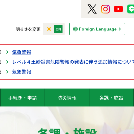
明るさを変更
Foreign Language
日
気象警報
日
レベル４土砂災害危険警報の発表に伴う追加情報につい
日
気象警報
手続き・申請
防災情報
各課・施設
各課・施設