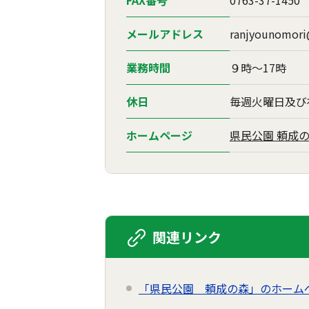
FAX番号
0763-37-1450
メールアドレス
ranjyounomori@
業務時間
９時～17時
休日
毎週火曜日及び祝
ホームページ
県民公園 頼成
関連リンク
「県民公園 頼成の森」のホーム