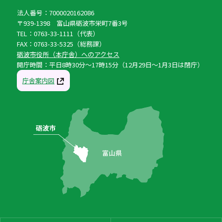
法人番号：7000020162086
〒939-1398 富山県砺波市栄町7番3号
TEL：0763-33-1111（代表）
FAX：0763-33-5325（総務課）
砺波市役所（本庁舎）へのアクセス
開庁時間：平日8時30分〜17時15分（12月29日〜1月3日は閉庁）
庁舎案内図