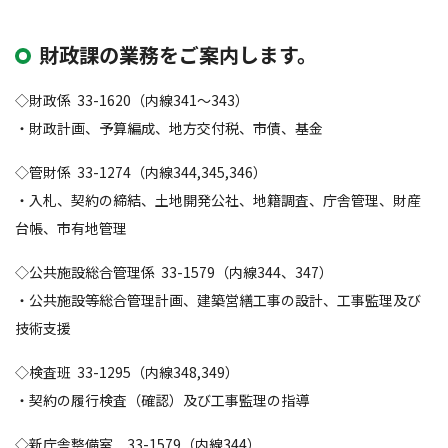
財政課の業務をご案内します。
◇財政係 33-1620（内線341～343）
・財政計画、予算編成、地方交付税、市債、基金
◇管財係 33-1274（内線344,345,346）
・入札、契約の締結、土地開発公社、地籍調査、庁舎管理、財産
台帳、市有地管理
◇公共施設総合管理係 33-1579（内線344、347）
・公共施設等総合管理計画、建築営繕工事の設計、工事監理及び
技術支援
◇検査班 33-1295（内線348,349）
・契約の履行検査（確認）及び工事監理の指導
◇新庁舎整備室 33-1579（内線344）