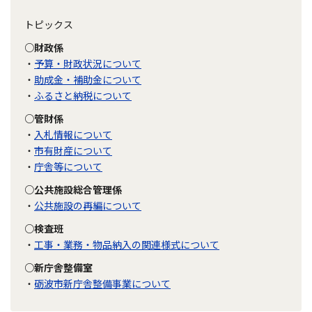
トピックス
○財政係
・
予算・財政状況について
・
助成金・補助金について
・
ふるさと納税について
○管財係
・
入札情報について
・
市有財産について
・
庁舎等について
○公共施設総合管理係
・
公共施設の再編について
○検査班
・
工事・業務・物品納入の関連様式について
○新庁舎整備室
・
砺波市新庁舎整備事業について