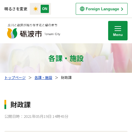
明るさを変更
Foreign Language
M
各課・施設
トップページ
＞
各課・施設
＞
財政課
財政課
公開日時：2021年05月19日 14時45分