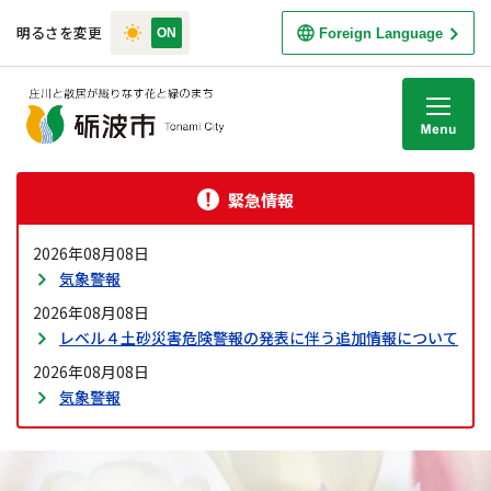
明るさを変更
Foreign Language
M
緊急情報
2026年08月08日
気象警報
2026年08月08日
レベル４土砂災害危険警報の発表に伴う追加情報について
2026年08月08日
気象警報