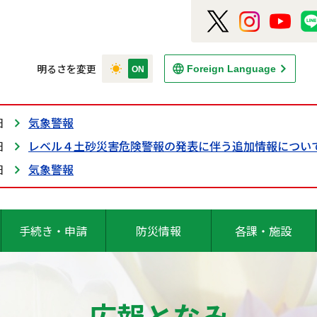
明るさを変更
Foreign Language
日
気象警報
日
レベル４土砂災害危険警報の発表に伴う追加情報につい
日
気象警報
手続き・申請
防災情報
各課・施設
広報となみ