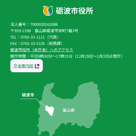
法人番号：7000020162086
〒939-1398 富山県砺波市栄町7番3号
TEL：0763-33-1111（代表）
FAX：0763-33-5325（総務課）
砺波市役所（本庁舎）へのアクセス
開庁時間：平日8時30分〜17時15分（12月29日〜1月3日は閉庁）
庁舎案内図