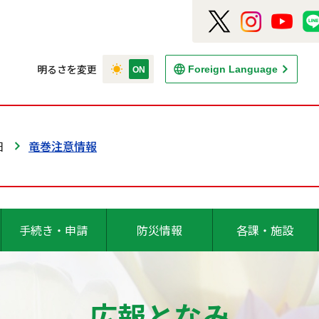
明るさを変更
Foreign Language
日
竜巻注意情報
手続き・申請
防災情報
各課・施設
広報となみ