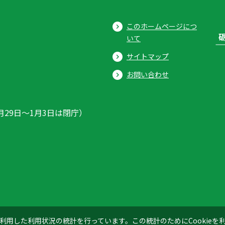
このホームページにつ
いて
サイトマップ
お問い合わせ
月29日〜1月3日は閉庁）
ics」を利用した利用状況の統計を行っています。この統計のためにCookie
© 2026 Tonami City