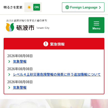
明るさを変更
Foreign Language
M
緊急情報
2026年08月08日
気象警報
2026年08月08日
レベル４土砂災害危険警報の発表に伴う追加情報について
2026年08月08日
気象警報