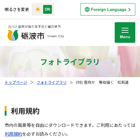
明るさを変更
Foreign Language
M
フォトライブラリ
トップページ
＞
フォトライブラリ
＞
(98) 雪舟か 等伯描く 松街道
利用規約
市内の風景等を自由にダウンロードできます。ご利用にあたっては
利用規約
を必ずお読みください。