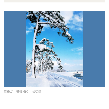
雪舟か 等伯描く 松街道