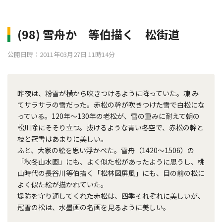
(98) 雪舟か 等伯描く 松街道
公開日時：2011年03月27日 11時14分
昨夜は、粉雪が横から吹きつけるように降っていた。凍 み
てサラサラの雪だった。赤松の幹が吹きつけた雪で白松にな
っている。120年～130年の老松が、雪の重みに耐えて朝の
松川除にそそり立つ。抜けるような青い冬空で、赤松の幹と
枝と冠雪はあまりに美しい。
ふと、大家の絵を思い浮かべた。雪舟（1420～1506）の
「秋冬山水画」にも、よく似た松があったように思うし、桃
山時代の長谷川等伯描く「松林図屏風」にも、目の前の松に
よく似た絵が描かれていた。
堤防を守り通してくれた赤松は、四季それぞれに美しいが、
冠雪の松は、水墨画の名画を見るように美しい。