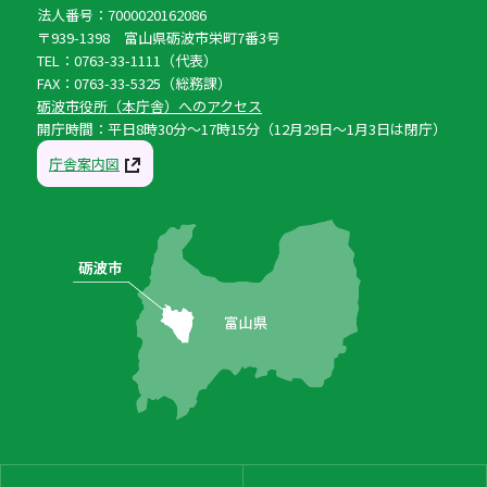
法人番号：7000020162086
〒939-1398 富山県砺波市栄町7番3号
TEL：0763-33-1111（代表）
FAX：0763-33-5325（総務課）
砺波市役所（本庁舎）へのアクセス
開庁時間：平日8時30分〜17時15分（12月29日〜1月3日は閉庁）
庁舎案内図