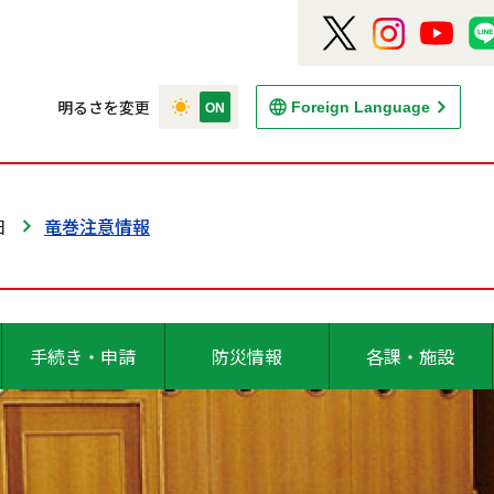
明るさを変更
Foreign Language
日
竜巻注意情報
手続き・申請
防災情報
各課・施設