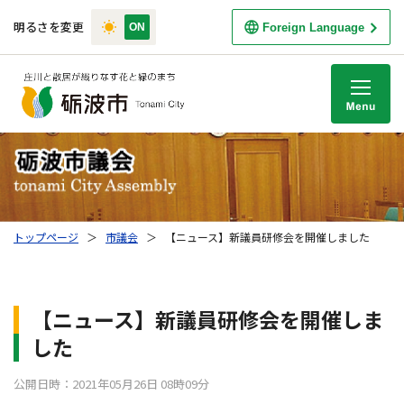
明るさを変更
Foreign Language
M
トップページ
＞
市議会
＞
【ニュース】新議員研修会を開催しました
【ニュース】新議員研修会を開催しま
した
公開日時：2021年05月26日 08時09分