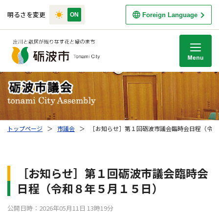
明るさを変更
Foreign Language
M
トップページ
＞
市議会
＞
［お知らせ］第１回砺波市議会臨時会日程（令和
［お知らせ］第１回砺波市議会臨時会
日程（令和８年５月１５日）
公開日時：2026年05月11日 13時19分