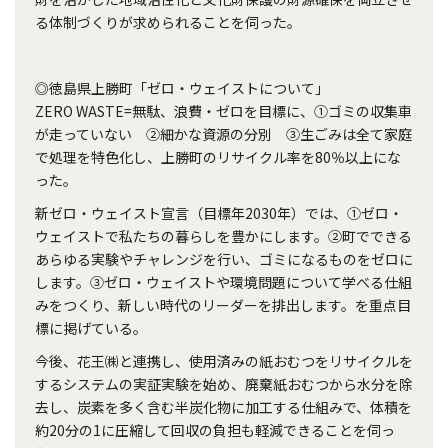
る体制づくりが求められることを伺った。
◎徳島県上勝町「ゼロ・ウェイストについて」
ZERO WASTE=無駄、浪費・ゼロを目標に、①ゴミの収集車
が走っていない ②細かな資源の分別 ③生ごみは全て家庭
で処理を特色化し、上勝町のリサイクル率を80％以上にな
った。
新ゼロ・ウェイスト宣言（目標年2030年）では、①ゼロ・
ウェイストで私たちの暮らしを豊かにします。②町でできる
あらゆる実験やチャレンジを行い、ゴミになるものをゼロに
します。③ゼロ・ウェイストや環境問題について学べる仕組
みをつくり、新しい時代のリーダーを排出します。を重点目
標に掲げている。
今後、花王㈱と連携し、使用済みの紙おむつをリサイクルを
するシステムの実証実験を始め、廃棄紙おむつから水分を除
去し、炭素を多く含む半炭化物に加工する仕組みで、体積を
約20分の1に圧縮して回収の負担も軽減できることを伺っ