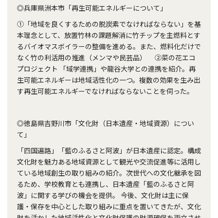
◎兵庫県洲本市「再生可能エネルギーについて」
①「地域を良くするための脱炭素でなければならない」を基
本理念として、放置竹林の課題解消に竹チップを主燃料とす
るバイオマスボイラーの整備を進める。また、燃料化だけで
なく竹の利活用の推進（メンマや民芸品） ②菜の花エコ
プロジェクト 「域学連携」や龍谷大学との連携を紹介。再
生可能エネルギーは地域活性化の一つ。複数の効果を生み出
す再生可能エネルギーでなければならないことを伺った。
◎徳島県吉野川市「文化財（日本遺産・地域資源）につい
て」
「四国遍路」「藍のふるさと阿波」が日本遺産に認定。構成
文化財を魅力ある地域資源として観光や交流促進等に活用し
ている地域創生の取り組みの紹介。次世代への文化継承を図
るため、学校教育とも連携し、日本遺産「藍のふるさと阿
波」に関する学びの機会を提供。 今後、文化財は主に保
護・保存を中心とした取り組みに重点を置いてきたが、文化
財を活かした地域活性化と文化財保護の財源確保を両立させ