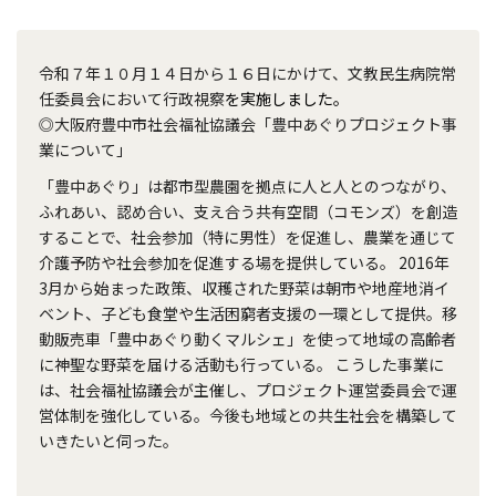
令和７年１０月１４日から１６日にかけて、文教民生病院常
任委員会において行政視察
を実施
しました。
◎大阪府豊中市社会福祉協議会「豊中あぐりプロジェクト事
業について」
「豊中あぐり」は都市型農園を拠点に人と人とのつながり、
ふれあい、認め合い、支え合う共有空間（コモンズ）を創造
することで、社会参加（特に男性）を促進し、農業を通じて
介護予防や社会参加を促進する場を提供している。 2016年
3月から始まった政策、収穫された野菜は朝市や地産地消イ
ベント、子ども食堂や生活困窮者支援の一環として提供。移
動販売車「豊中あぐり動くマルシェ」を使って地域の高齢者
に神聖な野菜を届ける活動も行っている。 こうした事業に
は、社会福祉協議会が主催し、プロジェクト運営委員会で運
営体制を強化している。今後も地域との共生社会を構築して
いきたいと伺った。