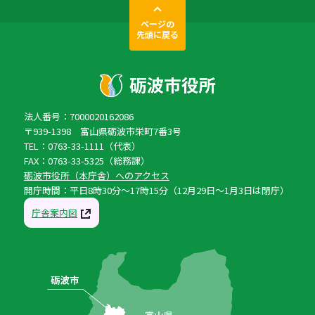
ページの
先頭に戻る
法人番号：7000020162086
〒939-1398 富山県砺波市栄町7番3号
TEL：0763-33-1111（代表）
FAX：0763-33-5325（総務課）
砺波市役所（本庁舎）へのアクセス
開庁時間：平日8時30分〜17時15分（12月29日〜1月3日は閉庁）
庁舎案内図