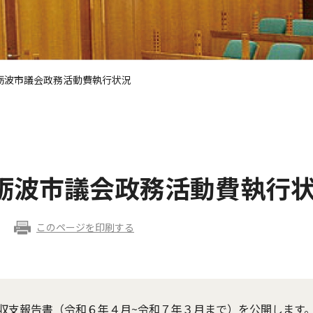
砺波市議会政務活動費執行状況
砺波市議会政務活動費執行
このページを印刷する
収支報告書（令和６年４月~令和７年３月まで）を公開します