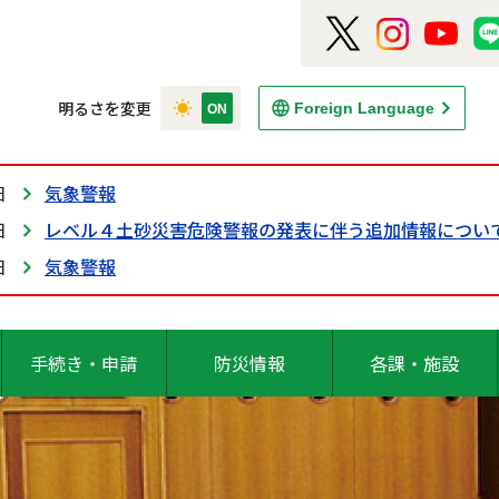
明るさを変更
Foreign Language
日
気象警報
日
レベル４土砂災害危険警報の発表に伴う追加情報につい
日
気象警報
手続き・申請
防災情報
各課・施設