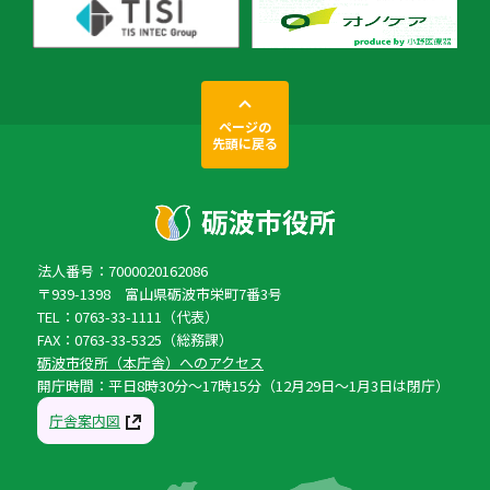
ページの
先頭に戻る
法人番号：7000020162086
〒939-1398 富山県砺波市栄町7番3号
TEL：0763-33-1111（代表）
FAX：0763-33-5325（総務課）
砺波市役所（本庁舎）へのアクセス
開庁時間：平日8時30分〜17時15分（12月29日〜1月3日は閉庁）
庁舎案内図