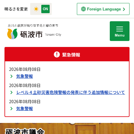
明るさを変更
Foreign Language
M
緊急情報
2026年08月08日
気象警報
2026年08月08日
レベル４土砂災害危険警報の発表に伴う追加情報について
2026年08月08日
気象警報