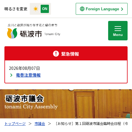
明るさを変更
Foreign Language
M
緊急情報
2026年08月07日
竜巻注意情報
トップページ
＞
市議会
＞
［お知らせ］第１回砺波市議会臨時会日程（令和