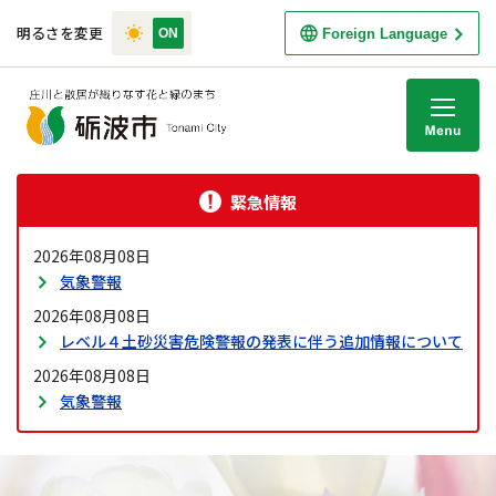
明るさを変更
Foreign Language
M
緊急情報
2026年08月08日
気象警報
2026年08月08日
レベル４土砂災害危険警報の発表に伴う追加情報について
2026年08月08日
気象警報