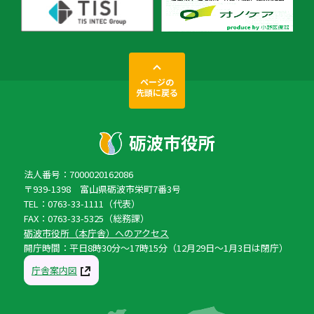
ページの
先頭に戻る
法人番号：7000020162086
〒939-1398 富山県砺波市栄町7番3号
TEL：0763-33-1111（代表）
FAX：0763-33-5325（総務課）
砺波市役所（本庁舎）へのアクセス
開庁時間：平日8時30分〜17時15分（12月29日〜1月3日は閉庁）
庁舎案内図