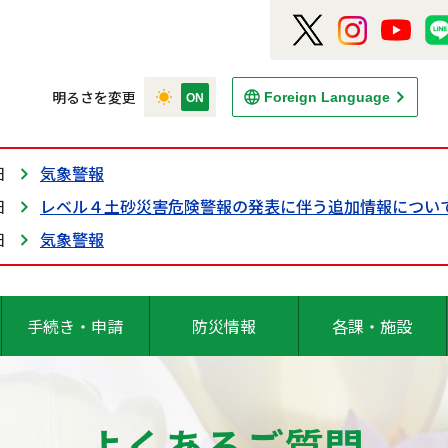
明るさを変更
Foreign Language
日
気象警報
日
レベル４土砂災害危険警報の発表に伴う追加情報につい
日
気象警報
手続き・申請
防災情報
各課・施設
よくあるご質問