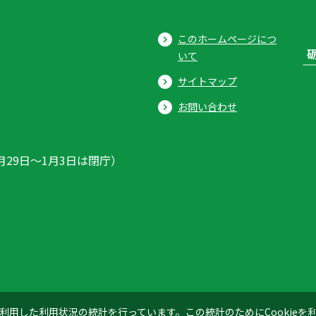
このホームページにつ
いて
サイトマップ
お問い合わせ
月29日〜1月3日は閉庁）
ics」を利用した利用状況の統計を行っています。この統計のためにCookie
© 2026 Tonami City