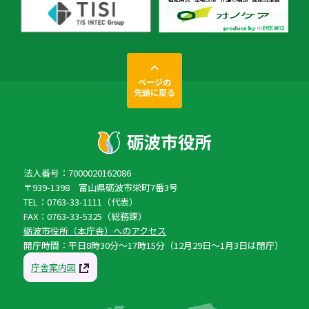
ページの
先頭に戻る
法人番号：7000020162086
〒939-1398 富山県砺波市栄町7番3号
TEL：0763-33-1111（代表）
FAX：0763-33-5325（総務課）
砺波市役所（本庁舎）へのアクセス
開庁時間：平日8時30分〜17時15分（12月29日〜1月3日は閉庁）
庁舎案内図