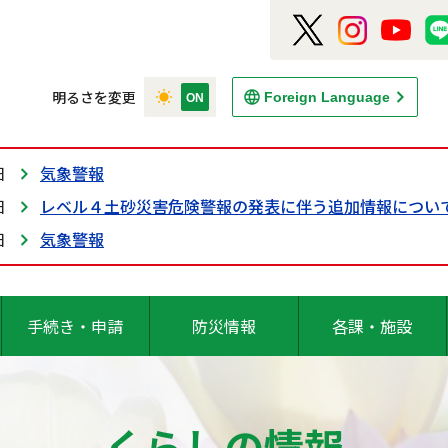
明るさを変更
Foreign Language
日
気象警報
日
レベル４土砂災害危険警報の発表に伴う追加情報につい
日
気象警報
手続き・申請
防災情報
各課・施設
くらしの情報