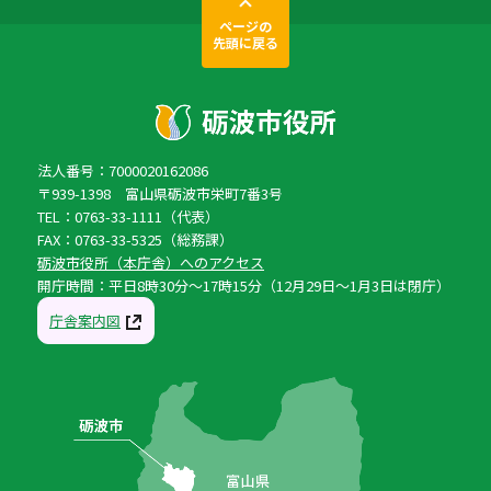
ページの
先頭に戻る
法人番号：7000020162086
〒939-1398 富山県砺波市栄町7番3号
TEL：0763-33-1111（代表）
FAX：0763-33-5325（総務課）
砺波市役所（本庁舎）へのアクセス
開庁時間：平日8時30分〜17時15分（12月29日〜1月3日は閉庁）
庁舎案内図